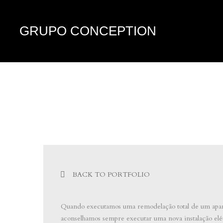
GRUPO CONCEPTION
BACK TO PORTFOLIO
Quando executamos uma remodelação total de um apa
aconselhamos sempre executar uma nova instalação elé